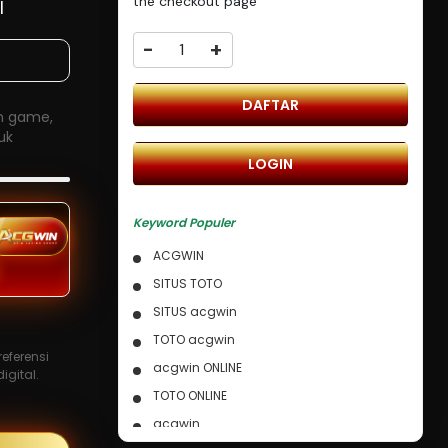
the checkout page
|
-
+
DAFTAR
n game,
uk
LOGIN
Keyword Populer
ACGWIN
SITUS TOTO
SITUS acgwin
TOTO acgwin
eferensi
acgwin ONLINE
igital.
TOTO ONLINE
acgwin