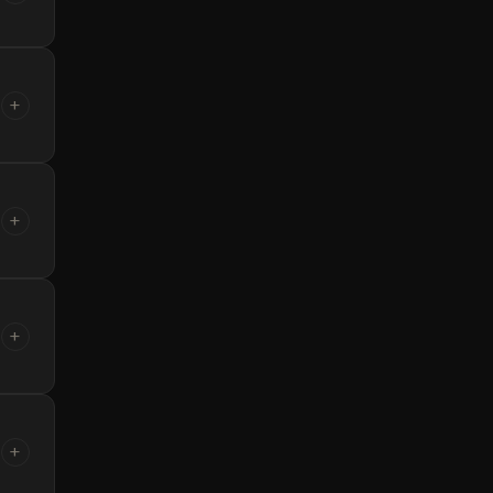
+
rah.
+
+
an.
+
,