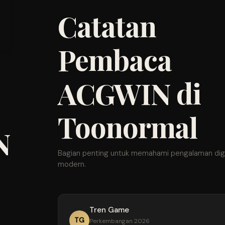
Catatan
Pembaca
ACGWIN di
Toonormal
N
Bagian penting untuk memahami pengalaman digi
modern.
Tren Game
TG
Perkembangan 2026