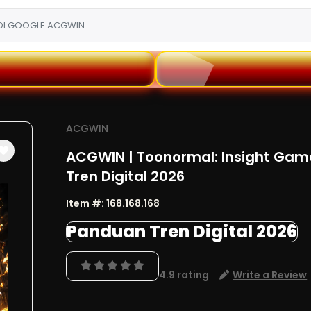
ACGWIN
ACGWIN | Toonormal: Insight Gam
Tren Digital 2026
Item #:
168.168.168
Panduan Tren Digital 2026
4.9 rating
Write a Review