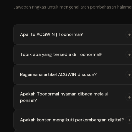
Jawaban ringkas untuk mengenal arah pembahasan halama
+
Apa itu ACGWIN | Toonormal?
ACGWIN | Toonormal adalah halaman insight digital yang
+
Topik apa yang tersedia di Toonormal?
membahas tren game, fitur interaktif, teknologi, navigasi,
dan pengalaman pengguna.
Topiknya meliputi game digital, desain visual, fitur
+
Bagaimana artikel ACGWIN disusun?
interaktif, perkembangan teknologi, akses lintas
perangkat, serta panduan penggunaan.
Artikel dimulai dari konteks utama, dilanjutkan penjelasan
Apakah Toonormal nyaman dibaca melalui
+
ponsel?
fitur, perbandingan, dan poin praktis agar mudah
dipahami secara bertahap.
Ya. Tata letaknya responsif dan menyesuaikan ukuran
+
Apakah konten mengikuti perkembangan digital?
layar ponsel, tablet, laptop, maupun komputer.