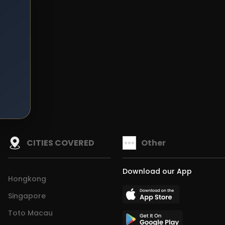
CITIES COVERED
Other
Download our App
Hongkong
Singapore
Toto Macau