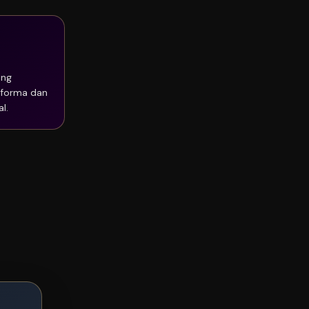
ang
forma dan
l.