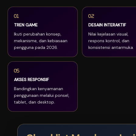
01
02
TREN GAME
DESAIN INTERAKTIF
Ikuti perubahan konsep,
Nilai kejelasan visual,
mekanisme, dan kebiasaan
respons kontrol, dan
pengguna pada 2026.
konsistensi antarmuka.
05
AKSES RESPONSIF
Bandingkan kenyamanan
penggunaan melalui ponsel,
tablet, dan desktop.