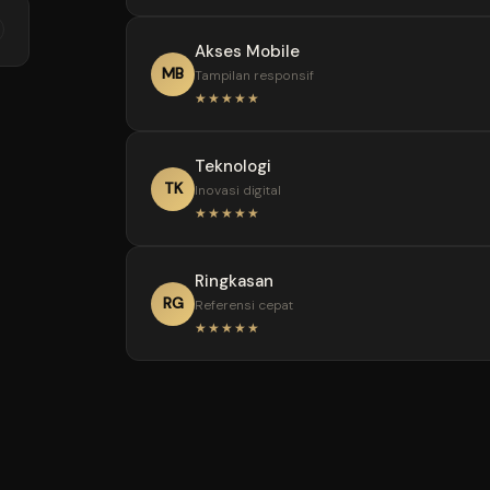
“
Akses Mobile
Setiap fitur dibahas berdasarkan
MB
Tampilan responsif
fungsi, kemudahan digunakan, dan
n
★★★★★
kontribusinya terhadap pengalaman
digital.
“
Teknologi
Konten yang responsif
TK
Inovasi digital
mempertahankan keterbacaan dan fu
★★★★★
utama pada berbagai ukuran layar.
“
Ringkasan
Perkembangan teknologi memberi
RG
Referensi cepat
konteks pada perubahan performa, vis
★★★★★
dan cara pengguna berinteraksi.
“
Struktur bertahap memudahkan
pembaca memilih topik dan memaha
inti pembahasan dengan cepat.